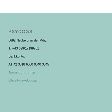
PSYDOGS
8692 Neuberg an der Mürz
T: +43 699/17199781
Bankkonto:
AT 42 3818 6000 0040 3345
Anmeldung unter:
office@psy-dogs.
at