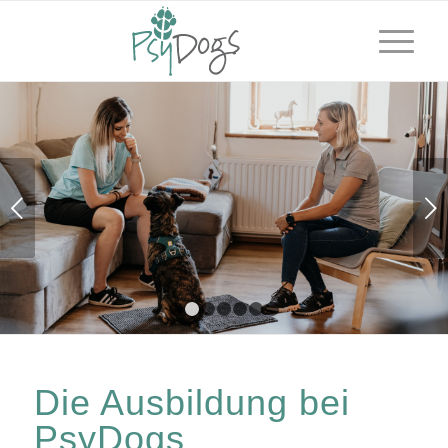
Weiter
1
2
3
4
5
6
7
Die Ausbildung bei
PsyDogs