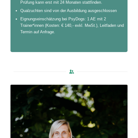
Prüfung kann erst mit 24 Monaten stattfinden.
Qualzuchten sind von der Ausbildung ausgeschlossen
Eignungseinschätzung bei PsyDogs: 1 AE mit 2
Trainer*innen (Kosten: € 140,- exkl. MwSt.), Leitfaden und
Termin auf Anfrage.