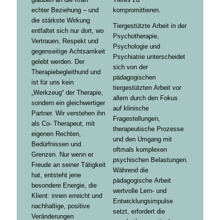
echter Beziehung – und
kompromittieren.
die stärkste Wirkung
Tiergestützte Arbeit in der
entfaltet sich nur dort, wo
Psychotherapie,
Vertrauen
,
Respekt
und
Psychologie und
gegenseitige Achtsamkeit
Psychiatrie unterscheidet
gelebt werden. Der
sich von der
Therapiebegleithund und
pädagogischen
ist für uns kein
tiergestützten Arbeit vor
„Werkzeug“ der Therapie,
allem durch den Fokus
sondern ein gleichwertiger
auf klinische
Partner. Wir verstehen ihn
Fragestellungen,
als Co- Therapeut, mit
therapeutische Prozesse
eigenen Rechten,
und den Umgang mit
Bedürfnissen und
oftmals komplexen
Grenzen. Nur wenn er
psychischen Belastungen.
Freude an seiner Tätigkeit
Während die
hat, entsteht jene
pädagogische Arbeit
besondere Energie, die
wertvolle Lern- und
Klient: innen erreicht und
Entwicklungsimpulse
nachhaltige, positive
setzt, erfordert die
Veränderungen