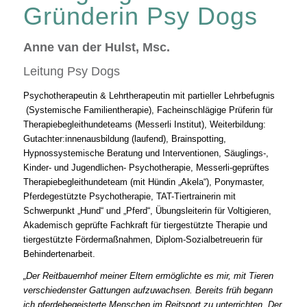
Gründerin Psy Dogs
Anne van der Hulst, Msc.
Leitung Psy Dogs
Psychotherapeutin & Lehrtherapeutin mit partieller Lehrbefugnis
(Systemische Familientherapie), Facheinschlägige Prüferin für
Therapiebegleithundeteams (Messerli Institut), Weiterbildung:
Gutachter:innenausbildung (laufend), Brainspotting,
Hypnossystemische Beratung und Interventionen, Säuglings-,
Kinder- und Jugendlichen- Psychotherapie, Messerli-geprüftes
Therapiebegleithundeteam (mit Hündin „Akela“), Ponymaster,
Pferdegestützte Psychotherapie, TAT-Tiertrainerin mit
Schwerpunkt „Hund“ und „Pferd“, Übungsleiterin für Voltigieren,
Akademisch geprüfte Fachkraft für tiergestützte Therapie und
tiergestützte Fördermaßnahmen, Diplom-Sozialbetreuerin für
Behindertenarbeit.
„Der Reitbauernhof meiner Eltern ermöglichte es mir, mit Tieren
verschiedenster Gattungen aufzuwachsen. Bereits früh begann
ich pferdebegeisterte Menschen im Reitsport zu unterrichten. Der